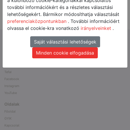
a különböző cookie-kategóriákkal kapcsolatos
további információkért és a részletes választási
lehetőségekért. Bármikor módosíthatja választását
preferenciaközpontunkban
. További információért
olvassa el cookie-kra vonatkozó
irányelveinket
.
Active promoevents
Saját választási lehetőségek
Értékelje a kijelölt Tefal termékek egyikét, és megajándékozzuk!
Minden cookie elfogadása
Tefal Freezi vásárlása esetén ráadás termék
Linkek
Tefal
Facebook
Instagram
YouTube
Oldalak
Főoldal
GYIK
Kapcsolat