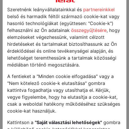
Vásároljon legalább 3 db TEFAL elektromos konyhai
Szeretnénk leányvállalatainkkal és
partnereinkkel
kisgépet minimum bruttó 50 000 Ft összértékben, és
belső és harmadik féltől származó cookie-kat vagy
megajándékozzuk egy WIZZO robotgéppel!
hasonló technológiákat (együttesen: "Cookie-k")
A promóció 2020. május 16-tól augusztus 31-ig tart,
felhasználni az Ön adatainak
összegyűjtésére
, hogy
vagy az ajándék 150 db WIZZO robotgép készlet
elemzéseket végezhessünk, valamint célzott
erejéig.
hirdetéseket és tartalmakat biztosíthassunk az Ön
érdeklődései és online tevékenységei alapján, és
Regisztráció után töltse fel a vásárlást igazoló
lehetőséget teremthessünk a tartalmak közösségi
számlák fotóját!
médiában történő megosztására.
A promócióban résztvevő TEFAL termékek listáját a
A fentieket a "Minden cookie elfogadása" vagy a
fenti, lenyíló listában találja!
"Nem kötelező cookie-k elutasítása" gombra
kattintva fogadhatja vagy utasíthatja el. Kérjük,
További infromációt a promócióval kapcsolatban a
vegye figyelembe, hogy ha elutasítja a cookie-kat,
Részvételi feltételekben
és a
GYIK
ban olvashat!
csak a weboldal hatékony működéséhez szükséges
Kérdése lenne?
cookie-kat használjuk.
Keresse ügyfélszolgálatunkat a
Kattintson a
"Saját választási lehetőségek"
gombra
tefalpromocio@lauritzen.hu
email címen!