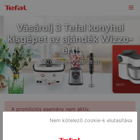
Vásárolj 3 Tefal konyhai
kisgépet az ajándék Wizzo-
ért!
2020.05.16 - 2020.08.31
A promóciós esemény nem aktív.
Nem kötelező cookie-k elutasítása
Promóciós szabályok