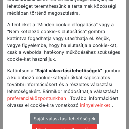
lehetőséget teremthessünk a tartalmak közösségi
ÉS
médiában történő megosztására.
4 db-os latte macchiato szett
A fentieket a "Minden cookie elfogadása" vagy a
A promóció
2026.06.22. és 2026.08.31. között,
"Nem kötelező cookie-k elutasítása" gombra
illetve az 50 db-os készlet erejéig érvényes
.
kattintva fogadhatja vagy utasíthatja el. Kérjük,
vegye figyelembe, hogy ha elutasítja a cookie-kat,
Felhívjuk vásárlóink figyelmét, hogy a ráadás
csak a weboldal hatékony működéséhez szükséges
termék(ek)re kizárólag azok a vásárlók jogosultak,
cookie-kat használjuk.
akik a vásárlást követően nem élnek az elállási vagy
visszaküldési jogukkal. Amennyiben a vásárló a
Kattintson a
"Saját választási lehetőségek"
gombra
promóció keretében történő számlafeltöltést követően
a különböző cookie-kategóriákkal kapcsolatos
a vásárolt terméket részben vagy egészben
további információkért és a részletes választási
visszaküldi, a ráadás termékre való jogosultság
lehetőségekért. Bármikor módosíthatja választását
automatikusan megszűnik, és a ráadás termék (vagy
preferenciaközpontunkban
. További információért
annak ellenértéke) visszakövetelhető.
olvassa el cookie-kra vonatkozó
irányelveinket
.
További információért töltse le a promóciós
Saját választási lehetőségek
feltételeket, vagy keresse ügyfélszolgálatunkat