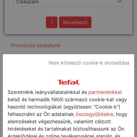
i
Következő
Promóciós szabályok
Vásároljon Tefal Freezi
Nem kötelező cookie-k elutasítása
fagylaltkészítőt és
regisztráljon az első 50
Szeretnénk leányvállalatainkkal és
partnereinkkel
vásárló között az
belső és harmadik féltől származó cookie-kat vagy
ajándékcsomagért!
hasonló technológiákat (együttesen: "Cookie-k")
felhasználni az Ön adatainak
összegyűjtésére
, hogy
Az ajándékcsomag tartalma:
elemzéseket végezhessünk, valamint célzott
hirdetéseket és tartalmakat biztosíthassunk az Ön
6 db-os szívószál készlet
érdeklődései és online tevékenységei alapján, és