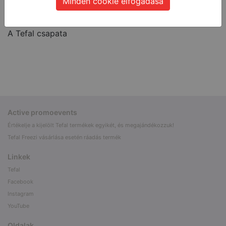
a
promo-tefal-hu@e-commerce-business.cz
Minden cookie elfogadása
email
címen!
A Tefal csapata
Active promoevents
Értékelje a kijelölt Tefal termékek egyikét, és megajándékozzuk!
Tefal Freezi vásárlása esetén ráadás termék
Linkek
Tefal
Facebook
Instagram
YouTube
Oldalak